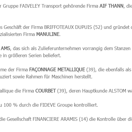
ur Gruppe FAIVELEY Transport gehörende Firma
AIF THANN
, di
as Geschäft der Firma BRIFFOTEAUX DUPUIS (52) und gründe
zialisierten Firma
MANULINE
.
n
AMS
, das sich als Zulieferunternehmen vorrangig dem Stanzen
in größeren Serien beliefert.
hme der Firma
FAÇONNAGE METALLIQUE
(39), die ebenfalls al
uziert sowie Rahmen für Maschinen herstellt.
llique die Firma
COURBET
(39), deren Hauptkunde ALSTOM war
zu 100 % durch die FIDEVE Groupe kontrolliert.
ie Gesellschaft FINANCIERE ARAMIS (14) die Kontrolle über d