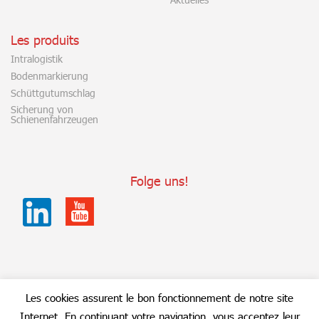
Les produits
Intralogistik
Bodenmarkierung
Schüttgutumschlag
Sicherung von
Schienenfahrzeugen
Folge uns!
Youtube
Linkedin
Les cookies assurent le bon fonctionnement de notre site
Manuline
Mentions légales
© 2018 Tous droits réservés
Internet. En continuant votre navigation, vous acceptez leur