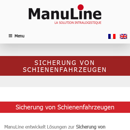
Skip
to
content
LA SOLUTION INTRALOGISTIQUE
Menu
SICHERUNG VON
SCHIENENFAHRZEUGEN
Sicherung von Schienenfahrzeugen
ManuLine entwickelt Lösungen zur
Sicherung von