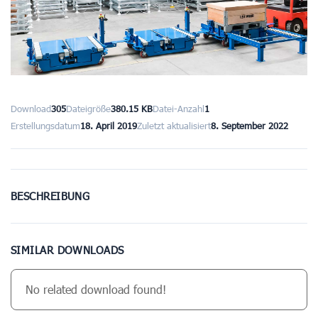
Download
305
Dateigröße
380.15 KB
Datei-Anzahl
1
Erstellungsdatum
18. April 2019
Zuletzt aktualisiert
8. September 2022
BESCHREIBUNG
SIMILAR DOWNLOADS
No related download found!